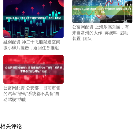
公富网配资 上海乐高乐园，有
来自常州的大作_蒋晟晖_启动
装置_团队
融创配资 神二十飞船疑遭空间
微小碎片撞击，返回任务推迟
公富网配资 公安部：目前市售
的汽车“智驾”系统都不具备“自
动驾驶”功能
相关评论