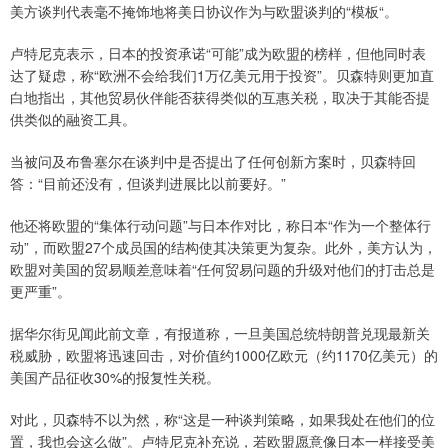
美方谈判代表毫不掩饰地将美日协议作为与欧盟谈判的“模板“。
卢特尼克表示，日本的投资承诺“可能”成为欧盟的榜样，但他同时表
达了疑虑，称“欧洲不会给我们1万亿美元用于投资”。贝森特则更加直
白地指出，其他贸易伙伴能否获得类似的互惠关税，取决于其能否提
供类似的融资工具。
当被问及布鲁塞尔在谈判中是否提出了任何创新方案时，贝森特回
答：“目前还没有，但谈判进展比以前要好。”
他还将欧盟的“集体行动问题”与日本作对比，称日本“作为一个整体行
动”，而欧盟27个成员国的结构使其决策更为复杂。此外，美方认为，
欧盟对美国的贸易顺差意味着“任何贸易问题的升级对他们的打击总是
更严重”。
据华尔街见闻此前文章，有报道称，一旦美国总统特朗普兑现最新关
税威胁，欧盟将迅速回击，对价值约1000亿欧元（约1170亿美元）的
美国产品征收30%的报复性关税。
对此，贝森特不以为然，称“这是一种谈判策略，如果我处在他们的位
置，我也会这么做”。卢特尼克补充说，若欧盟愿意像日本一样接受美