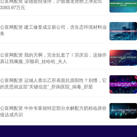
公富网配资 诺德股份涨停，沪股通龙虎榜上净卖出
3383.97万元
公富网配资 建工修复成立新公司，含生态环境材料业
务
公富网配资 我的天啊，完全乱套了！宗庆后，这操作
真让我佩服_宗馥莉_娃哈哈_夫人
公富网配资 运城人查出乙肝表面抗原阳性？别懵，它
的意思就这层“关键信息”_肝病医院_病毒_肝脏
公富网配资 中外专家就特定部分水解配方奶粉临床价
值达成共识