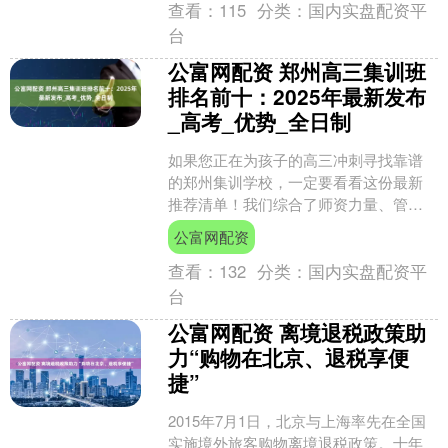
查看：
115
分类：
国内实盘配资平
台
公富网配资 郑州高三集训班
排名前十：2025年最新发布
_高考_优势_全日制
如果您正在为孩子的高三冲刺寻找靠谱
的郑州集训学校，一定要看看这份最新
推荐清单！我们综合了师资力量、管理
模式、历年成绩、家长口碑等多个维
公富网配资
度，精选出郑州十家最值得考....
查看：
132
分类：
国内实盘配资平
台
公富网配资 离境退税政策助
力“购物在北京、退税享便
捷”
2015年7月1日，北京与上海率先在全国
实施境外旅客购物离境退税政策。十年