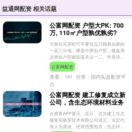
益通网配资 相关话题
公富网配资 户型大PK: 700
万, 110㎡户型孰优孰劣?
大家在买房时可不要仅仅只顾着自家的
一亩三分地，楼盘中类似户型，楼盘周
边类似户型都应该关注一二。毕竟待将
来改善再出手时，大家都是竞争关系。
公富网配资
上海业主问：700万，....
查看：
141
分类：
国内实盘配资平
台
公富网配资 建工修复成立新
公司，含生态环境材料业务
企查查APP显示，近日，北京建工生态
修复实验室技术有限公司成立，法定代
表人为原波，经营范围包含：生态环境