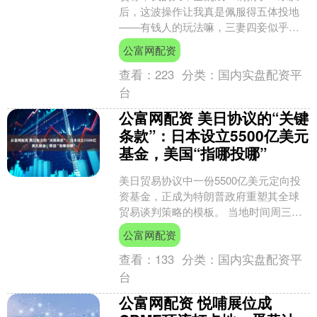
后，这波操作让我真是佩服得五体投地
——有钱人的玩法嘛，三妻四妾似乎并
不稀奇，私生子就更是司空见惯了，但
公富网配资
问题是，他的“二夫人”竟....
查看：
223
分类：
国内实盘配资平
台
公富网配资 美日协议的“关键
条款”：日本设立5500亿美元
基金，美国“指哪投哪”
美日贸易协议中一份5500亿美元定向投
资基金，正成为特朗普政府重塑其全球
贸易谈判策略的模板。 当地时间周三，
美国商务部长卢特尼克与财政部长贝森
公富网配资
特在接受媒体采访时....
查看：
133
分类：
国内实盘配资平
台
公富网配资 悦哺展位成