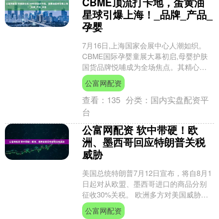
CBME顶流打卡地，蛋黄油
星球引爆上海！_品牌_产品_
孕婴
7月16日,上海国家会展中心人潮如织。
CBME国际孕婴童展大幕初启,母婴护肤
国货品牌悦哺成为全场焦点。其精心打
造的“蛋黄油星球”主题展区,首日即迎来数
公富网配资
万观众驻足....
查看：
135
分类：
国内实盘配资平
台
公富网配资 软中带硬！欧
洲、墨西哥回应特朗普关税
威胁
美国总统特朗普7月12日宣布，将自8月1
日起对从欧盟、墨西哥进口的商品分别
征收30%关税。 欧洲多方对美国威胁加
征关税表示强烈不满，表示欧洲不应被
公富网配资
美威胁吓到，应....