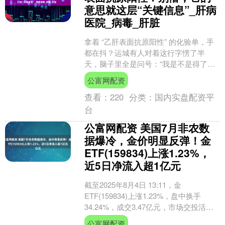
意思就这层“关键信息”_肝病
医院_病毒_肝脏
拿着 “乙肝表面抗原阳性” 的化验单，手
都在抖？运城有人对着这行字愣了半
天，脑子里全是问号：“我是不是得了乙
肝？会传染给家人吗？还能正常上班
公富网配资
吗？” 其实，太原龙....
查看：
220
分类：
国内实盘配资平
台
公富网配资 美国7月非农数
据爆冷，金价明显反弹！金
ETF(159834)上涨1.23%，
近5日净流入超1亿元
截至2025年8月4日 13:11，金
ETF(159834)上涨1.23%，盘中换手
34.24%，成交3.47亿元，市场交投活
跃。 资金流入方面，金ETF(15....
公富网配资