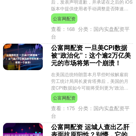
后，发表声明道歉，并承诺在之后的 iOS
版本中提供使用者手动调整是否降速的
选项，并告知使用者目前的电池健康度
公富网配资
情形。今天（2/....
查看：
168
分类：
国内实盘配资平
台
公富网配资 一旦美CPI数据
被“政治化”：这个逾2万亿美
元的市场将第一个崩溃！
在美国总统特朗普本月早些时候解雇前
劳工统计局局长麦肯塔弗后，美国的月
度CPI数据如今可能将受到更为“政治
化”的审查。而此举可能削弱投资人对一
公富网配资
个规模达2万亿美元市....
查看：
175
分类：
国内实盘配资平
台
公富网配资 运城人查出乙肝
表面抗原阳性？别懵，它的