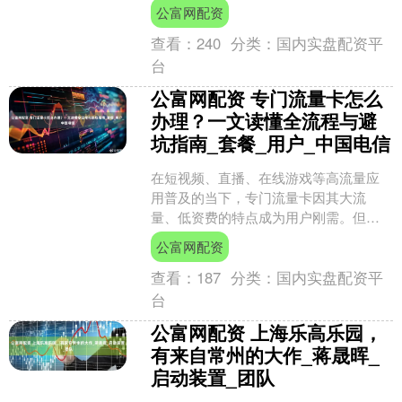
材料销售；生态环境材料制造；环境保
公富网配资
护监测；环保咨询服务等....
查看：
240
分类：
国内实盘配资平
台
公富网配资 专门流量卡怎么
办理？一文读懂全流程与避
坑指南_套餐_用户_中国电信
在短视频、直播、在线游戏等高流量应
用普及的当下，专门流量卡因其大流
量、低资费的特点成为用户刚需。但面
对运营商官网、电商平台、第三方代理
公富网配资
商等多样化办理渠道，如何高....
查看：
187
分类：
国内实盘配资平
台
公富网配资 上海乐高乐园，
有来自常州的大作_蒋晟晖_
启动装置_团队