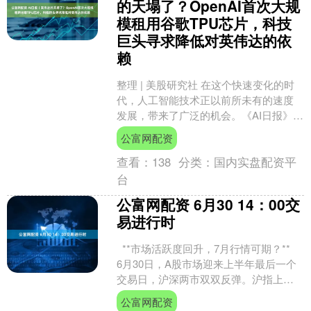
的天塌了？OpenAI首次大规
模租用谷歌TPU芯片，科技
巨头寻求降低对英伟达的依
赖
整理 | 美股研究社 在这个快速变化的时
代，人工智能技术正以前所未有的速度
发展，带来了广泛的机会。《AI日报》致
力于挖掘和分析最新的AI概念股公司和市
公富网配资
场趋势，为....
查看：
138
分类：
国内实盘配资平
台
公富网配资 6月30 14：00交
易进行时
**市场活跃度回升，7月行情可期？**
6月30日，A股市场迎来上半年最后一个
交易日，沪深两市双双反弹。沪指上涨
0.52%，深成指上....
公富网配资