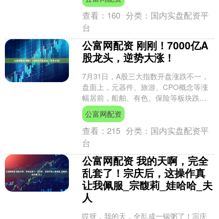
查看：
160
分类：
国内实盘配资平
台
公富网配资 刚刚！7000亿A
股龙头，逆势大涨！
7月31日，A股三大指数开盘涨跌不一，
盘面上，元器件、旅游、CPO概念等涨
幅居前，船舶、有色、保险等板块跌幅
居前。 港股方面，恒生指数和恒生科技
公富网配资
指数均下跌。药明....
查看：
215
分类：
国内实盘配资平
台
公富网配资 我的天啊，完全
乱套了！宗庆后，这操作真
让我佩服_宗馥莉_娃哈哈_夫
人
哎呀，我的天，全乱成一锅粥了！宗庆