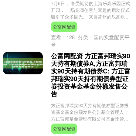
7月5日， 备受期待的上海乐高乐园正式
开园， 一场充满创意与童趣的启动仪式
吸引了众多目光。 来自常州的乐高®️专
业认证 拼砌大师蒋晟晖及其团队， 受邀
公富网配资
设计并搭....
查看：
128
分类：
国内实盘配资平
台
公富网配资 方正富邦瑞实90
天持有期债券A,方正富邦瑞
实90天持有期债券C: 方正富
邦瑞实90天持有期债券型证
券投资基金基金份额发售公
告
方正富邦瑞实90天持有期债券型证券投
资基金基金份额发售公告基金管理人：
方正富邦基金管理有限公司基金托管
人：交通银行股份有限公司重要提示月
公富网配资
21日经中国证监会证监许....