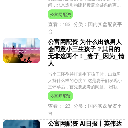
间，北京逐步构建起覆盖全链条的离境
退税服务体系，为全球旅客解锁“购物在
公富网配资
北京、退税享便捷....
查看：
182
分类：
国内实盘配资平
台
公富网配资 为什么出轨男人
会同意小三生孩子？其目的
无非这两个！_妻子_因为_情
人
当小三怀孕并打算生下孩子时，出轨男
人持什么样的态度？ 这是妻子们发现小
三怀孕后，首先要思考的问题。 出轨男
人的态度至关重要，只要出轨男人不想
公富网配资
要这个孩子，小三多半....
查看：
123
分类：
国内实盘配资平
台
公富网配资 AI日报丨英伟达