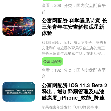
查看：
208
分类：
国内实盘配资平
台
公富网配资 科学遇见诗意 长
三角青年在安吉解锁观星新
体验
8月29日晚，由浙江省天文学会、安吉县
文化和广电旅游体育局联合主办的第三
届长三角青年观星嘉年华，在浙江安
吉“摘星星的地方”浪漫启幕。本次活动
公富网配资
以“星空诗乐 山野为....
查看：
192
分类：
国内实盘配资平
台
公富网配资 iOS 11.3 Beta 2
释出，增加降频管理及电池
健康度_iPhone_效能_降速
苹果在去年爆发的「CPU降频事件」