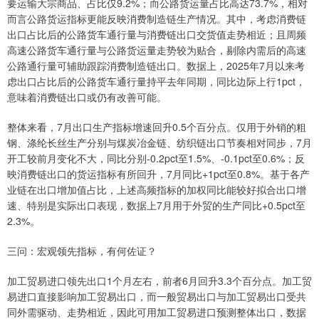
要运输大宗商品、占比仅9.2%；而公路货运量占比高达73.7%，相对
而言公路货运指标更能反映消费制造链生产情况。其中，考虑消费链
出口占比后的公路货车通行量与消费链出口交货值走势相近；且周频
高速公路货车通行量与公路货运量走势较为贴合，剔除内需后的高速
公路通行量可辅助跟踪消费制造链出口。数据上，2025年7月以来考
虑出口占比后的公路货车通行量持平去年同期，同比边际上行1pct，
意味着消费链出口或仍有改善可能。
整体来看，7月出口生产指标增速回升0.5个百分点。仅用于外销的粗
钢、涤纶长丝生产分别与煤炭冶金链、纺织链出口节奏相对同步，7月
开工较前月变化不大，同比分别-0.2pct至1.5%、-0.1pct至0.6%；反
映消费链出口的货运指标有所回升，7月同比+1pct至0.8%。基于各产
业链在出口增加值占比，上述高频指标的加权同比能较好拟合出口增
速、特别是实际出口表现，数据上7月用于外贸的生产同比+0.5pct至
2.3%。
三问：宏观领先指标，有何佐证？
加工贸易进口领先出口1个月左右，前者6月回升3.3个百分点。加工贸
易进口直接影响加工贸易出口，而一般贸易出口与加工贸易出口受共
同外需驱动、走势相近，因此可用加工贸易进口预测整体出口，数据