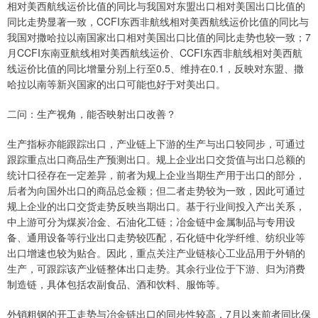
相对美西航线运价比值的同比与我国对东盟出口相对美国出口比值的
同比走势显著一致，CCFI东西非航线相对美西航线运价比值的同比与
我国对撒哈拉以南国家出口相对美国出口比值的同比走势也较一致；7
月CCFI东南亚航线相对美西航线运价、CCFI东西非航线相对美西航
线运价比值的同比增量分别上行至0.5、维持在0.1，反映对东盟、撒
哈拉以南等新兴国家的出口可能也好于对美出口。
二问：生产视角，能否映射出口改善？
生产指标亦能跟踪出口，产业链上下游的生产与出口较同步，可通过
跟踪重点出口商品生产预测出口。规上企业出口交货值与出口总额的
统计口径存在一定差异，前者为规上企业当期生产用于出口的部分，
后者为向国外出口的商品总金额；但二者走势较为一致，因此可通过
规上企业的出口交货走势反映当期出口。基于行业间投入产出关系，
中上游可分为煤炭冶金、石油化工链；冶金链中金属制品与专用设
备、通用设备等行业出口走势较匹配，石化链中化学纤维、纺织业等
出口增速也较为贴合。因此，重点关注产业链核心工业品用于外销的
生产，可跟踪该产业链整体出口走势。其余行业位于下游、归为消费
制造链，具体包括农副食品、酒和饮料、服饰等。
外销粗钢的开工走势与冶金链出口的同步性较高，7月以来前者同比保