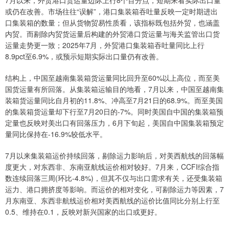
7月以来，外贸港口货运量边际上行8个百分点，短期来看实际出口量
或仍在改善。市场往往“误解”，港口集装箱吞吐量反映一定时期进出
口集装箱的数量；但从货物贸易性质看，该指标既包括外贸，也涵盖
内贸。而剔除内贸货运量后构建的外贸港口货运量与海关监管出口货
运量走势更一致；2025年7月，外贸港口集装箱吞吐量同比上行
8.9pct至6.9%，或预示短期实际出口量仍有改善。
结构上，中国至越南集装箱货运量同比回升至60%以上高位，而至美
国货运量有所回落。从集装箱运输目的地看，7月以来，中国至越南集
装箱货运量同比自月初的11.8%、冲高至7月21日的68.9%。而至美国
的集装箱货运量却下行至7月20日的-7%。同时美国自中国的集装箱预
定量也反映对美出口有回落压力，6月下旬起，美国自中国集装箱预定
量同比保持在-16.9%较低水平。
7月以来集装箱运价持续回落，剔除运力影响后，对美西航线的回落幅
度更大，对东西非、东南亚航线运价相对较好。7月来，CCFI综合指
数连续回落三周(环比-4.8%)，但其不仅与出口需求有关，还受集装箱
运力、港口拥挤度等影响。而运价的相对变化，可剔除运力等因素，7
月东南亚、东西非航线运价相对美西航线的运价比值同比分别上行至
0.5、维持在0.1，反映对新兴国家的出口或更好。