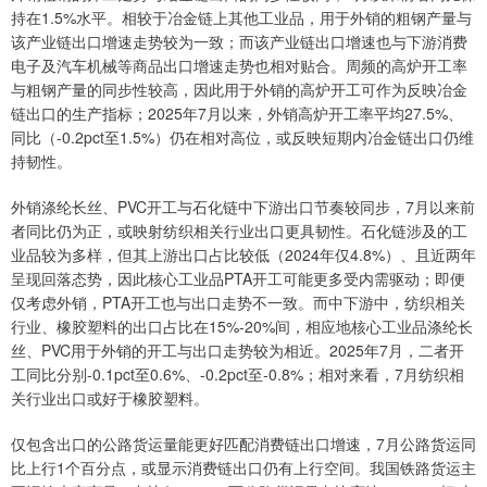
持在1.5%水平。相较于冶金链上其他工业品，用于外销的粗钢产量与
该产业链出口增速走势较为一致；而该产业链出口增速也与下游消费
电子及汽车机械等商品出口增速走势也相对贴合。周频的高炉开工率
与粗钢产量的同步性较高，因此用于外销的高炉开工可作为反映冶金
链出口的生产指标；2025年7月以来，外销高炉开工率平均27.5%、
同比（-0.2pct至1.5%）仍在相对高位，或反映短期内冶金链出口仍维
持韧性。
外销涤纶长丝、PVC开工与石化链中下游出口节奏较同步，7月以来前
者同比仍为正，或映射纺织相关行业出口更具韧性。石化链涉及的工
业品较为多样，但其上游出口占比较低（2024年仅4.8%）、且近两年
呈现回落态势，因此核心工业品PTA开工可能更多受内需驱动；即便
仅考虑外销，PTA开工也与出口走势不一致。而中下游中，纺织相关
行业、橡胶塑料的出口占比在15%-20%间，相应地核心工业品涤纶长
丝、PVC用于外销的开工与出口走势较为相近。2025年7月，二者开
工同比分别-0.1pct至0.6%、-0.2pct至-0.8%；相对来看，7月纺织相
关行业出口或好于橡胶塑料。
仅包含出口的公路货运量能更好匹配消费链出口增速，7月公路货运同
比上行1个百分点，或显示消费链出口仍有上行空间。我国铁路货运主