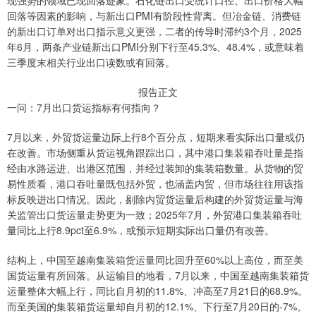
现强势的领域已现回落迹象。石化链出口受统计口径、出口价格大幅
回落等因素的影响，与新出口PMI有阶段性背离。但冶金链、消费链
的新出口订单对出口指示意义更强，二者的传导时滞约3个月，2025
年6月，两条产业链新出口PMI分别下行至45.3%、48.4%，或意味着
三季度末相关行业出口读数或有回落。
报告正文
一问：7月出口货运指标有何指向？
7月以来，外贸货运量边际上行8个百分点，短期来看实际出口量或仍
在改善。市场侧重从货运视角跟踪出口，其中港口集装箱吞吐量是指
经由水路运进、出港区范围，并经过装卸的集装箱数量。从货物的贸
易性质看，港口吞吐量既包括外贸，也涵盖内贸，但市场往往用该指
标反映进出口情况。因此，剔除内贸货运量后构建的外贸货运量与海
关监管出口货运量走势更为一致；2025年7月，外贸港口集装箱吞吐
量同比上行8.9pct至6.9%，或预示短期实际出口量仍有改善。
结构上，中国至越南集装箱货运量同比回升至60%以上高位，而至美
国货运量有所回落。从运输目的地看，7月以来，中国至越南集装箱货
运量整体大幅上行，同比自月初的11.8%、冲高至7月21日的68.9%。
而至美国的集装箱货运量却自月初的12.1%、下行至7月20日的-7%。