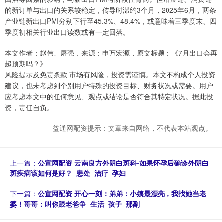
的新订单与出口的关系较稳定，传导时滞约3个月，2025年6月，两条
产业链新出口PMI分别下行至45.3%、48.4%，或意味着三季度末、四
季度初相关行业出口读数或有一定回落。
本文作者：赵伟、屠强，来源：申万宏源，原文标题：《7月出口会再
超预期吗？》
风险提示及免责条款 市场有风险，投资需谨慎。本文不构成个人投资
建议，也未考虑到个别用户特殊的投资目标、财务状况或需要。用户
应考虑本文中的任何意见、观点或结论是否符合其特定状况。据此投
资，责任自负。
益通网配资提示：文章来自网络，不代表本站观点。
上一篇：
公宣网配资 云南良方外阴白斑科-如果怀孕后确诊外阴白
斑疾病该如何是好？_患处_治疗_孕妇
下一篇：
公宣网配资 开心一刻：弟弟：小姨最漂亮，我找她当老
婆！哥哥：叫你跟老爸争_生活_孩子_那副