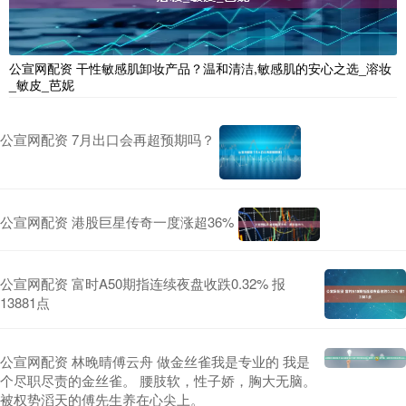
公宣网配资 干性敏感肌卸妆产品？温和清洁,敏感肌的安心之选_溶妆
_敏皮_芭妮
公宣网配资 7月出口会再超预期吗？
公宣网配资 港股巨星传奇一度涨超36%
公宣网配资 富时A50期指连续夜盘收跌0.32% 报
13881点
公宣网配资 林晚晴傅云舟 做金丝雀我是专业的 我是
个尽职尽责的金丝雀。 腰肢软，性子娇，胸大无脑。
被权势滔天的傅先生养在心尖上。