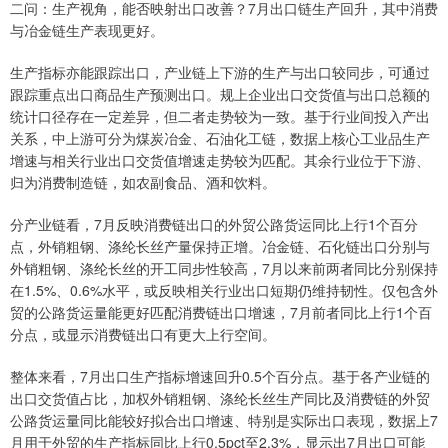
二问：生产视角，能否映射出口改善？7月出口链生产回升，其中消费
与冶金链生产表现更好。
生产指标亦能跟踪出口，产业链上下游的生产与出口较同步，可通过
跟踪重点出口商品生产预测出口。规上企业出口交货值与出口总额的
统计口径存在一定差异，但二者走势较为一致。基于行业间投入产出
关系，中上游可分为煤炭冶金、石油化工链，数据上核心工业品生产
增速与相关行业出口交货值增速走势较为匹配。其余行业位于下游、
归为消费制造链，如农副食品、酒和饮料。
分产业链看，7月反映消费链出口的外贸公路货运同比上行1个百分
点，外销粗钢、涤纶长丝产量保持正增。冶金链、石化链出口分别与
外销粗钢、涤纶长丝的开工同步性较高，7月以来前两者同比分别保持
在1.5%、0.6%水平，或反映相关行业出口短期仍维持韧性。仅包含外
贸的公路货运量能更好匹配消费链出口增速，7月前者同比上行1个百
分点，或显示消费链出口有更大上行空间。
整体来看，7月出口生产指标增速回升0.5个百分点。基于各产业链的
出口交货值占比，加权外销粗钢、涤纶长丝生产同比及消费链的外贸
公路货运量同比能较好拟合出口增速、特别是实际出口表现，数据上7
月用于外贸的生产指标同比上行0.5pct至2.3%，显示出7月出口可能