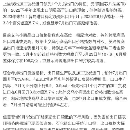
上呈现出加工贸易进口领先1个月后出口的特征。受“美国芯片法案”影
响，2022下半年出现出口明显高于进口的现象，但伴随该影响降温，
2023年来加工贸易进口稳定领先出口1个月；2025年6月该指标回升
3.3个百分点至5.7%，或也显示7月出口可能延续改善。
目前义乌小商品出口价格指数也在高位，相应地对欧、英的跨境商品
出口增速或更高。数据上义乌小商品出口价格指数与对欧、英跨境商
品出口增速走势相对同步，特别是每年下半年受圣诞季影响二者走势
更为一致。5月中旬起该价格指数大幅攀升至5月23日的107.6，6月后
整体保持在106高位，或显示跨境电商出口维持较高增速。
综合考虑出口货运指标、出口链生产以及加工贸易进口，预计7月出口
回升至8%左右。与出口增速同步的外贸港口集装箱吞吐量、出口生产
指标，7月同比分别上行8.9、0.5pct；领先出口1个月左右的加工贸易
进口在6月回升3.3pct至5.7%；此外义乌小商品出口价格指数也在高
位，相应地跨境商品出口增速或更高，也对7月出口形成支撑。综合来
看，7月出口增速可能上行至8%左右。
但需警惕9月“抢出口”结束后出口读数的下行风险，因为当前出口链表
现强势的领域已现回落迹象。石化链出口受统计口径、出口价格大幅
回落等因素的影响，与新出口PMI有阶段性背离。但冶金链、消费链