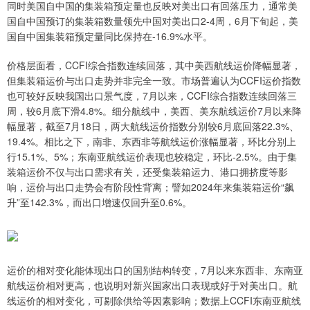
同时美国自中国的集装箱预定量也反映对美出口有回落压力，通常美
国自中国预订的集装箱数量领先中国对美出口2-4周，6月下旬起，美
国自中国集装箱预定量同比保持在-16.9%水平。
价格层面看，CCFI综合指数连续回落，其中美西航线运价降幅显著，
但集装箱运价与出口走势并非完全一致。市场普遍认为CCFI运价指数
也可较好反映我国出口景气度，7月以来，CCFI综合指数连续回落三
周，较6月底下滑4.8%。细分航线中，美西、美东航线运价7月以来降
幅显著，截至7月18日，两大航线运价指数分别较6月底回落22.3%、
19.4%。相比之下，南非、东西非等航线运价涨幅显著，环比分别上
行15.1%、5%；东南亚航线运价表现也较稳定，环比-2.5%。由于集
装箱运价不仅与出口需求有关，还受集装箱运力、港口拥挤度等影
响，运价与出口走势会有阶段性背离；譬如2024年来集装箱运价“飙
升”至142.3%，而出口增速仅回升至0.6%。
运价的相对变化能体现出口的国别结构转变，7月以来东西非、东南亚
航线运价相对更高，也说明对新兴国家出口表现或好于对美出口。航
线运价的相对变化，可剔除供给等因素影响；数据上CCFI东南亚航线