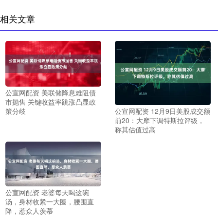
相关文章
公宣网配资 美联储降息难阻债
市抛售 关键收益率跳涨凸显政
公宣网配资 12月9日美股成交额
策分歧
前20：大摩下调特斯拉评级，
称其估值过高
公宣网配资 老婆每天喝这碗
汤，身材收紧一大圈，腰围直
降，惹众人羡慕