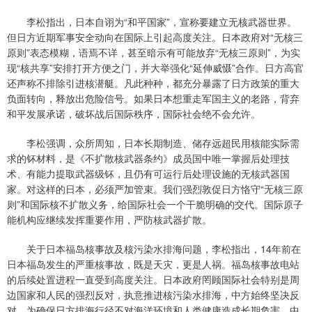
李松指出，日本自诩为“和平国家”，宣称要建立无核武器世界。
但日方近期军事安全动向在国际上引起高度关注。日本政府对“无核三
原则”表态模糊，语焉不详，甚至暗示有可能放弃“无核三原则”，为实
现“核共享”安排打开方便之门，并大举强化“延伸威慑”合作。日方高官
还声称不排除引进核潜艇。凡此种种，都充分暴露了日方政策的重大
负面转向，释放出危险信号。如果日本想重走军国主义的老路，背弃
和平发展承诺，破坏战后国际秩序，国际社会绝不会允许。
李松强调，众所周知，日本长期制造、储存远超民用核能实际需
求的钚材料，是《不扩散核武器条约》成员国中唯一掌握后处理技
术、有能力提取武器级钚，且仍有可运行后处理设施的无核武器国
家。对这样的日本，必须严加管束。我们强烈敦促日方恪守“无核三原
则”和国际核不扩散义务，给国际社会一个干脆明确的交代。国际原子
能机构应继续发挥重要作用，严防核武器扩散。
关于日本福岛核事故及核污染水排海问题，李松指出，14年前在
日本福岛发生的严重核事故，既是天灾，更是人祸。福岛核事故电站
的后续处置进程一直受到高度关注。日本政府罔顾国际社会特别是周
边国家和人民的强烈反对，执意推进核污染水排海，中方始终坚决反
对。为确保日方排海行径不对海洋环境和人类健康造成长期危害，中