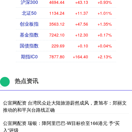
沪深300
4694.44
+43.13
+0.93%
北证50
1134.24
+11.37
+1.01%
创业板指
3563.12
+47.56
+1.35%
基金指数
7242.10
+12.30
+0.17%
国债指数
229.69
+0.10
+0.04%
期指IC0
7877.80
+164.40
+2.13%
热点资讯
公宣网配资 台湾民众赴大陆旅游蔚然成风，萧旭岑：郑丽文
推动的和平兴台路线正确
公宣网配资 瑞银：降阿里巴巴-W目标价至166港元 予“买
入”评级