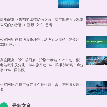
融凯配资 上海荫道紧缩优选之地：深度剖析九龙私密
医院的独特魅力_整形_女性_患者
公富网配资 诺德股份涨停，沪股通龙虎榜上净卖出
3383.97万元
高盛配资 A股午后回落，沪指一度站上3600点，雅江
电站概念股分化，恒科指涨超2%，腾讯创新高，焦煤
涨11%，国债跌
公富网配资 建工修复成立新公司，含生态环境材料业
务
最新文章