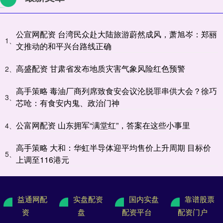
公宣网配资 台湾民众赴大陆旅游蔚然成风，萧旭岑：郑丽
1、
文推动的和平兴台路线正确
高盛配资 甘肃省发布地质灾害气象风险红色预警
2、
高手策略 毒油厂商列席致食安会议沦脱罪串供大会？徐巧
3、
芯呛：有食安内鬼、政治门神
公富网配资 山东拥军“满堂红”，答案在这些小事里
4、
高手策略 大和：华虹半导体迎平均售价上升周期 目标价
5、
上调至116港元
益通网配
实盘配资
国内实盘
靠谱股票
资
盘
配资平台
配资门户