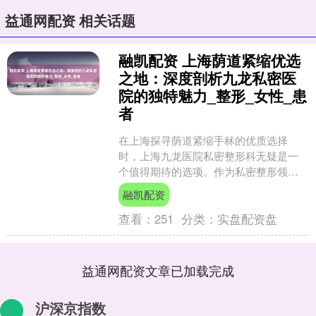
益通网配资 相关话题
融凯配资 上海荫道紧缩优选
之地：深度剖析九龙私密医
院的独特魅力_整形_女性_患
者
在上海探寻荫道紧缩手秫的优质选择
时，上海九龙医院私密整形科无疑是一
个值得期待的选项。作为私密整形领域
的佼佼者，该医院凭借丰富的经验和深
融凯配资
厚的专业底蕴，已成功帮助众....
查看：
251
分类：
实盘配资盘
益通网配资文章已加载完成
沪深京指数