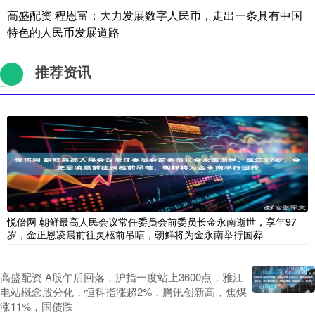
高盛配资 程恩富：大力发展数字人民币，走出一条具有中国
特色的人民币发展道路
推荐资讯
悦倍网 朝鲜最高人民会议常任委员会前委员长金永南逝世，享年97
岁，金正恩凌晨前往灵柩前吊唁，朝鲜将为金永南举行国葬
高盛配资 A股午后回落，沪指一度站上3600点，雅江
电站概念股分化，恒科指涨超2%，腾讯创新高，焦煤
涨11%，国债跌