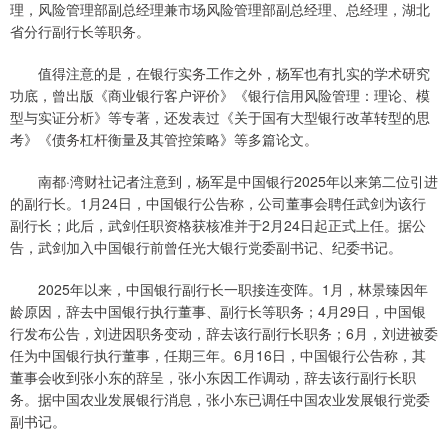
理，风险管理部副总经理兼市场风险管理部副总经理、总经理，湖北
省分行副行长等职务。
值得注意的是，在银行实务工作之外，杨军也有扎实的学术研究
功底，曾出版《商业银行客户评价》《银行信用风险管理：理论、模
型与实证分析》等专著，还发表过《关于国有大型银行改革转型的思
考》《债务杠杆衡量及其管控策略》等多篇论文。
南都·湾财社记者注意到，杨军是中国银行2025年以来第二位引进
的副行长。1月24日，中国银行公告称，公司董事会聘任武剑为该行
副行长；此后，武剑任职资格获核准并于2月24日起正式上任。据公
告，武剑加入中国银行前曾任光大银行党委副书记、纪委书记。
2025年以来，中国银行副行长一职接连变阵。1月，林景臻因年
龄原因，辞去中国银行执行董事、副行长等职务；4月29日，中国银
行发布公告，刘进因职务变动，辞去该行副行长职务；6月，刘进被委
任为中国银行执行董事，任期三年。6月16日，中国银行公告称，其
董事会收到张小东的辞呈，张小东因工作调动，辞去该行副行长职
务。据中国农业发展银行消息，张小东已调任中国农业发展银行党委
副书记。