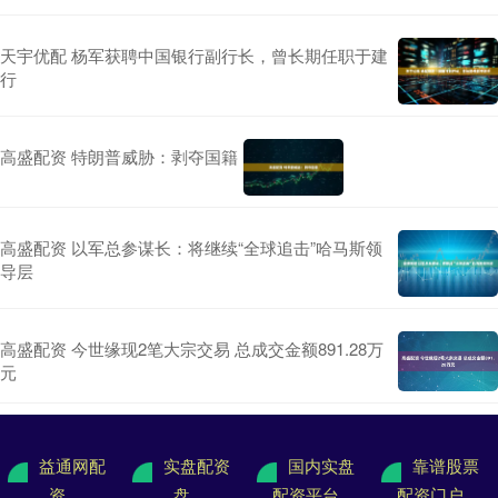
天宇优配 杨军获聘中国银行副行长，曾长期任职于建
行
高盛配资 特朗普威胁：剥夺国籍
高盛配资 以军总参谋长：将继续“全球追击”哈马斯领
导层
高盛配资 今世缘现2笔大宗交易 总成交金额891.28万
元
益通网配
实盘配资
国内实盘
靠谱股票
资
盘
配资平台
配资门户