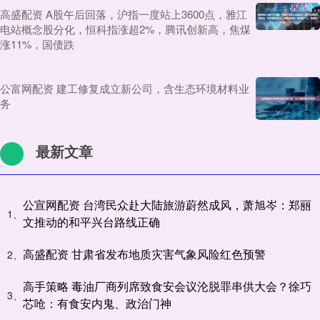
高盛配资 A股午后回落，沪指一度站上3600点，雅江
电站概念股分化，恒科指涨超2%，腾讯创新高，焦煤
涨11%，国债跌
公富网配资 建工修复成立新公司，含生态环境材料业
务
最新文章
公宣网配资 台湾民众赴大陆旅游蔚然成风，萧旭岑：郑丽
1、
文推动的和平兴台路线正确
高盛配资 甘肃省发布地质灾害气象风险红色预警
2、
高手策略 毒油厂商列席致食安会议沦脱罪串供大会？徐巧
3、
芯呛：有食安内鬼、政治门神