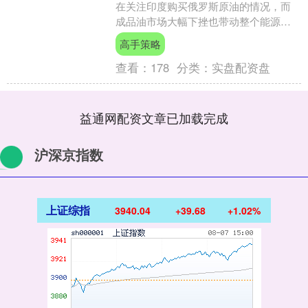
在关注印度购买俄罗斯原油的情况，而
成品油市场大幅下挫也带动整个能源板
块走低。 WTI原油期货下跌2%，收于每
高手策略
桶接近59美元的水....
查看：
178
分类：
实盘配资盘
益通网配资文章已加载完成
沪深京指数
上证综指
3940.04
+39.68
+1.02%